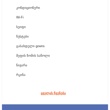
კონდიციონერი
Wi-Fi
სეიფი
ჩუსტები
გასახდელი gowns
მეფის ზომის საწოლი
ნიჟარა
რკინა
სარკე
ყველას ჩვენება
საუთაო დაფა
შხაპი